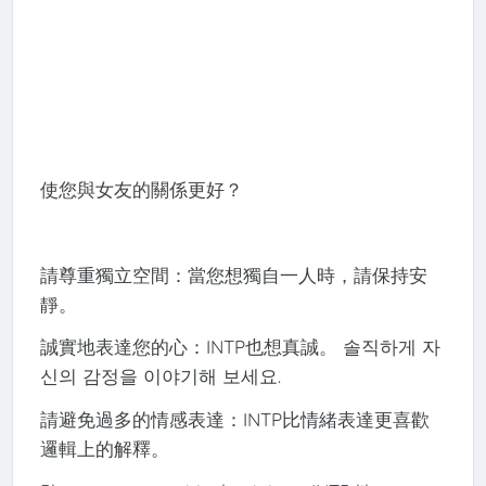
使您與女友的關係更好？
請尊重獨立空間：當您想獨自一人時，請保持安
靜。
誠實地表達您的心：INTP也想真誠。 솔직하게 자
신의 감정을 이야기해 보세요.
請避免過多的情感表達：INTP比情緒表達更喜歡
邏輯上的解釋。