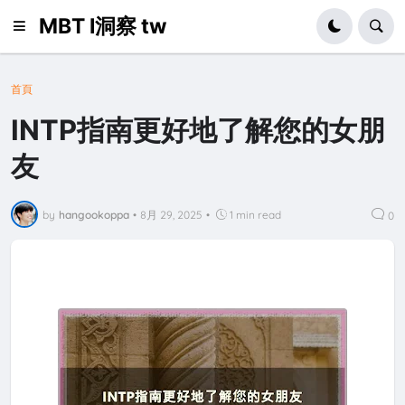
MBT I洞察 tw
首頁
INTP指南更好地了解您的女朋
友
by
hangookoppa
•
8月 29, 2025
•
1 min read
0